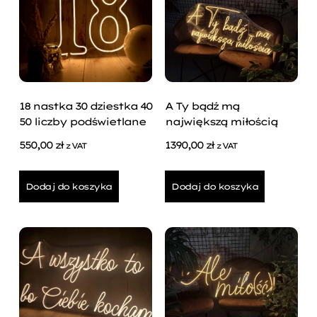
18 nastka 30 dziestka 40
A Ty bądź mą
50 liczby podświetlane
największą miłością
550,00
zł
1390,00
zł
z VAT
z VAT
Dodaj do koszyka
Dodaj do koszyka