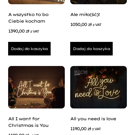
A wszystko to bo
Ale miło(ść)!
Ciebie kocham
1050,00
zł
z VAT
1390,00
zł
z VAT
Dodaj do koszyka
Dodaj do koszyka
All I want for
All you need is love
Christmas is You
1190,00
zł
z VAT