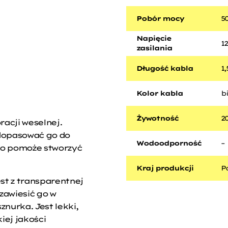
Pobór mocy
5
Napięcie
12
zasilania
Długość kabla
1
Kolor kabla
b
Żywotność
2
acji weselnej.
 dopasować go do
Wodoodporność
–
ło pomoże stworzyć
Kraj produkcji
P
st z transparentnej
 zawiesić go w
znurka. Jest lekki,
iej jakości