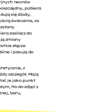
cyjnych neonów
ooszczędny, pobiera
dują się diody,
ścią świecenia, co
asilany
era zasilacz do
cją zmiany
stkie złącza
lne i pasują do
tetycznie, z
żdy szczegół. Mają
ać je jako punkt
ym, tło do zdjęć z
nej, baru,