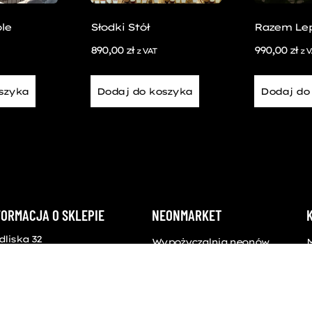
le
Słodki Stół
Razem Lep
890,00
zł
990,00
zł
z VAT
z 
szyka
Dodaj do koszyka
Dodaj do
FORMACJA O SKLEPIE
NEONMARKET
dliska 32
Wypożyczalnia neonów
Sklep
104 Koniusza
O nas
ntakt
Dla biznesu
S
 792 931 870