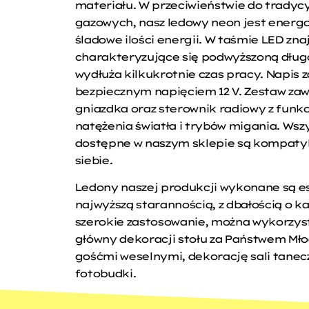
materiału. W przeciwieństwie do trady
gazowych, nasz ledowy neon jest energ
śladowe ilości energii. W taśmie LED znaj
charakteryzujące się podwyższoną długo
wydłuża kilkukrotnie czas pracy. Napis z
bezpiecznym napięciem 12 V. Zestaw zawi
gniazdka oraz sterownik radiowy z funk
natężenia światła i trybów migania. Wszy
dostępne w naszym sklepie są kompatybi
siebie.
Ledony naszej produkcji wykonane są es
najwyższą starannością, z dbałością o ka
szerokie zastosowanie, można wykorzyst
główny dekoracji stołu za Państwem Młod
gośćmi weselnymi, dekorację sali tanecz
fotobudki.