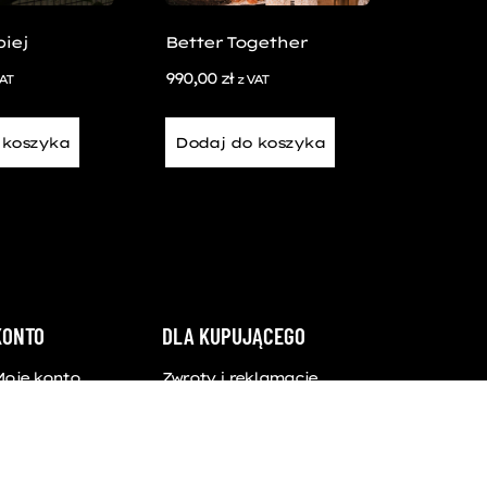
iej
Better Together
990,00
zł
VAT
z VAT
 koszyka
Dodaj do koszyka
KONTO
DLA KUPUJĄCEGO
Moje konto
Zwroty i reklamacje
Zamówienia
Dostawa i płatności
Adresy
Regulamin
zczegóły
Polityka prywatności