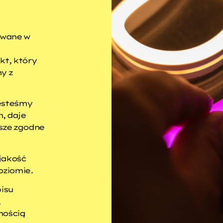
owane w
kt, który
y z
jesteśmy
, daje
sze zgodne
 jakość
oziomie.
isu
,
nością