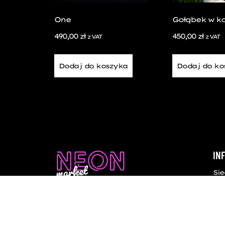
One
Gołąbek w ko
490,00
zł
450,00
zł
z VAT
z VAT
Dodaj do koszyka
Dodaj do ko
IN
Sie
32-
Ko
+48