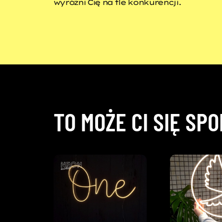
wyróżni Cię na tle konkurencji.
TO MOŻE CI SIĘ SP