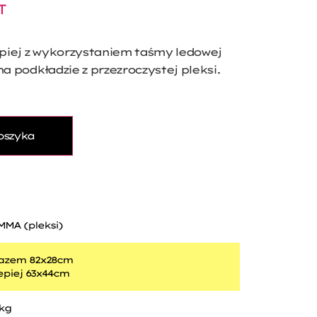
T
piej z wykorzystaniem taśmy ledowej
na podkładzie z przezroczystej pleksi.
oszyka
MMA (pleksi)
azem 82x28cm
epiej 63x44cm
 kg