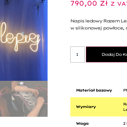
790,00
Zł
Z VA
Napis ledowy Razem Le
w silikonowej powłoce, 
Dodaj Do K
Materiał bazowy
P
R
Wymiary
L
Waga
2