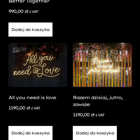
Better Together
990,00
zł
z VAT
Dodaj do koszyka
All you need is love
Razem dzisiaj, jutro,
zawsze
1190,00
zł
z VAT
1190,00
zł
z VAT
Dodaj do koszyka
Dodaj do koszyka