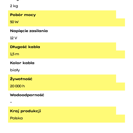
2 kg
Pobór mocy
50 W
Napięcie zasilania
12 V
Długość kabla
1,5 m
Kolor kabla
biały
Żywotność
20 000 h
Wodoodporność
–
Kraj produkcji
Polska