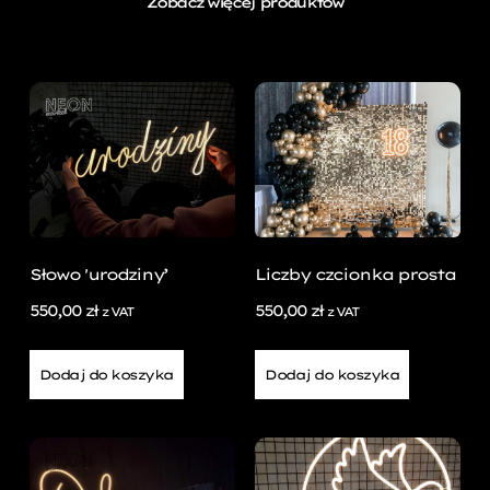
Zobacz więcej produktów
Słowo 'urodziny’
Liczby czcionka prosta
550,00
zł
550,00
zł
z VAT
z VAT
Dodaj do koszyka
Dodaj do koszyka